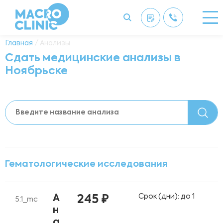
Главная
/ Анализы
Сдать медицинские анализы в
Ноябрьске
Гематологические исследования
Срок (дни): до 1
А
245 ₽
5.1_mc
н
а