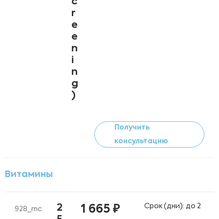
c
r
e
e
n
i
n
g
)
Получить
консультацию
Витамины
Срок (дни): до 2
2
1 665 ₽
928_mc