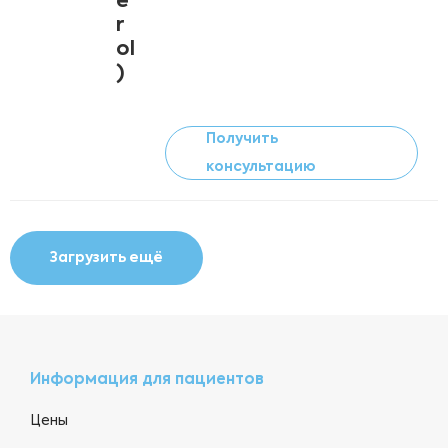
e
r
ol
)
Получить
консультацию
Загрузить ещё
Информация для пациентов
Цены