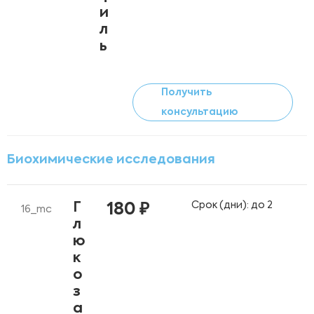
и
л
ь
Получить
консультацию
Биохимические исследования
Срок (дни): до 2
Г
180 ₽
16_mc
л
ю
к
о
з
а