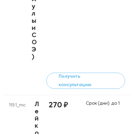
у
л
ы
и
С
О
Э
)
Получить
консультацию
Срок (дни): до 1
Л
270 ₽
119.1_mc
е
й
к
о